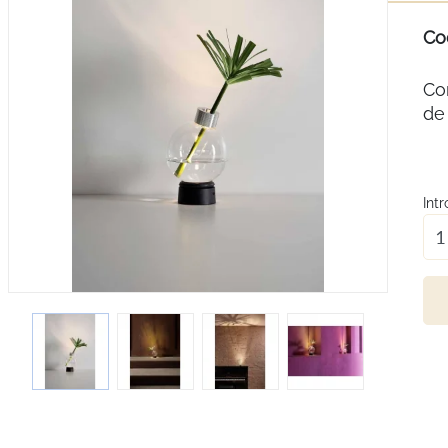
Co
Cor
de 
Int