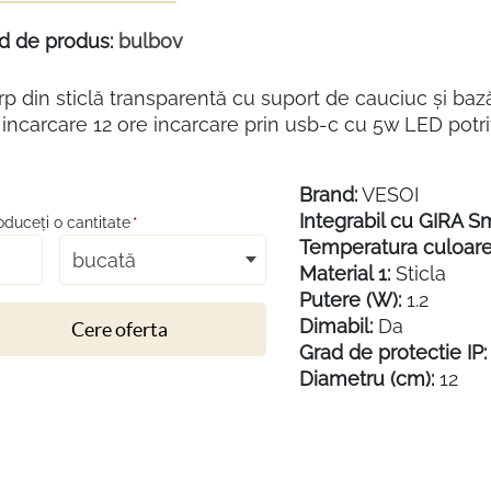
d de produs:
bulbov
p din sticlă transparentă cu suport de cauciuc și baz
incarcare 12 ore incarcare prin usb-c cu 5w LED potrivit
Brand:
VESOI
Integrabil cu GIRA S
roduceţi o cantitate
*
Temperatura culoare 
bucată
Material 1:
Sticla
Putere (W):
1.2
Dimabil:
Da
Cere oferta
Grad de protectie IP:
Diametru (cm):
12