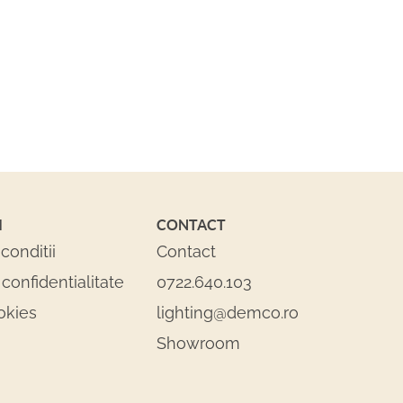
I
CONTACT
conditii
Contact
 confidentialitate
0722.640.103
okies
lighting@demco.ro
Showroom