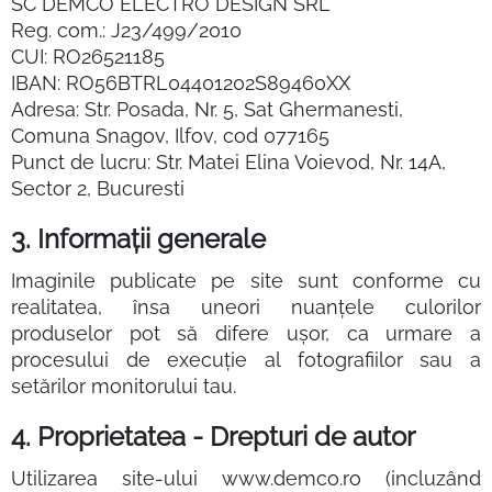
SC DEMCO ELECTRO DESIGN SRL
Reg. com.: J23/499/2010
CUI: RO26521185
IBAN: RO56BTRL04401202S89460XX
Adresa: Str. Posada, Nr. 5, Sat Ghermanesti,
Comuna Snagov, Ilfov, cod 077165
Punct de lucru: Str. Matei Elina Voievod, Nr. 14A,
Sector 2, Bucuresti
3. Informații generale
Imaginile publicate pe site sunt conforme cu
realitatea, însa uneori nuanțele culorilor
produselor pot să difere ușor, ca urmare a
procesului de execuție al fotografiilor sau a
setărilor monitorului tau.
4. Proprietatea - Drepturi de autor
Utilizarea site-ului www.demco.ro (incluzând