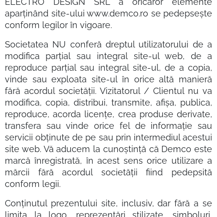
ELECTRO DESIGN SRL a oricăror elemente
aparținând site-ului www.demco.ro se pedepsește
conform legilor în vigoare.
Societatea NU conferă dreptul utilizatorului de a
modifica parțial sau integral site-ul web, de a
reproduce parțial sau integral site-ul, de a copia,
vinde sau exploata site-ul în orice altă manieră
fără acordul societății. Vizitatorul / Clientul nu va
modifica, copia, distribui, transmite, afișa, publica,
reproduce, acorda licențe, crea produse derivate,
transfera sau vinde orice fel de informație sau
servicii obținute de pe sau prin intermediul acestui
site web. Vă aducem la cunoștință că Demco este
marcă înregistrată, în acest sens orice utilizare a
mărcii fără acordul societății fiind pedepsită
conform legii.
Conținutul prezentului site, inclusiv, dar fără a se
limita la logo, reprezentări stilizate, simboluri,