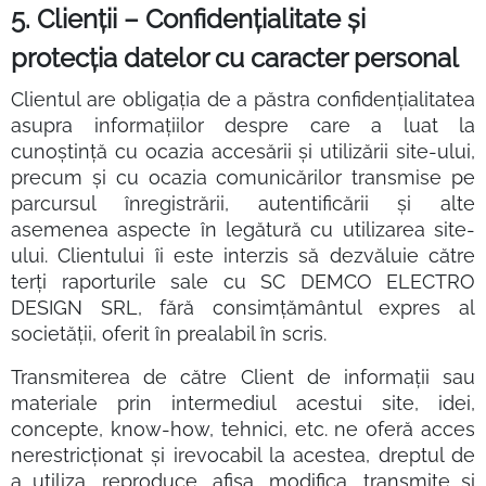
5. Clienții – Confidențialitate și
protecția datelor cu caracter personal
Clientul are obligația de a păstra confidențialitatea
asupra informațiilor despre care a luat la
cunoștință cu ocazia accesării și utilizării site-ului,
precum și cu ocazia comunicărilor transmise pe
parcursul înregistrării, autentificării și alte
asemenea aspecte în legătură cu utilizarea site-
ului. Clientului îi este interzis să dezvăluie către
terți raporturile sale cu SC DEMCO ELECTRO
DESIGN SRL, fără consimțământul expres al
societății, oferit în prealabil în scris.
Transmiterea de către Client de informații sau
materiale prin intermediul acestui site, idei,
concepte, know-how, tehnici, etc. ne oferă acces
nerestricționat și irevocabil la acestea, dreptul de
a utiliza, reproduce, afișa, modifica, transmite și