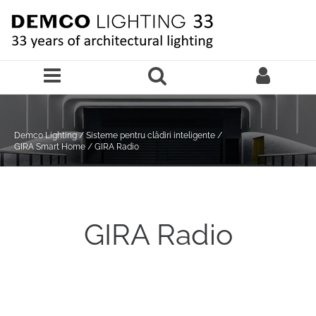
Sari la continutul principal
Demco Lighting
/
Sisteme pentru clădiri inteligente
/
GIRA Smart Home
/
GIRA Radio
GIRA Radio