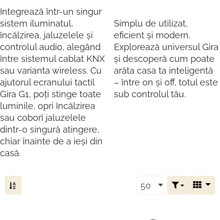
Integrează într-un singur
sistem iluminatul,
Simplu de utilizat,
încălzirea, jaluzelele și
eficient și modern.
controlul audio, alegând
Explorează universul Gira
între sistemul cablat KNX
și descoperă cum poate
sau varianta wireless. Cu
arăta casa ta inteligentă
ajutorul ecranului tactil
– între on și off, totul este
Gira G1, poți stinge toate
sub controlul tău.
luminile, opri încălzirea
sau coborî jaluzelele
dintr-o singură atingere,
chiar înainte de a ieși din
casă.
50