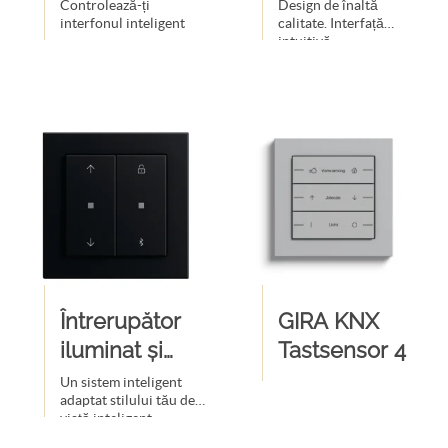
aplicată
display
Controlează-ți
Design de înaltă
interfonul inteligent
calitate. Interfață
intuitivă.
Întrerupător
GIRA KNX
iluminat și
Tastsensor 4
jaluzele cu
Un sistem inteligent
adaptat stilului tău de
Bluetooth
viață inteligent