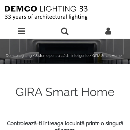
Sari la continutul principal
Demco Lighting
/
Sisteme pentru clădiri inteligente
/
GIRA Smart Home
GIRA Smart Home
Controlează-ți întreaga locuință printr-o singură