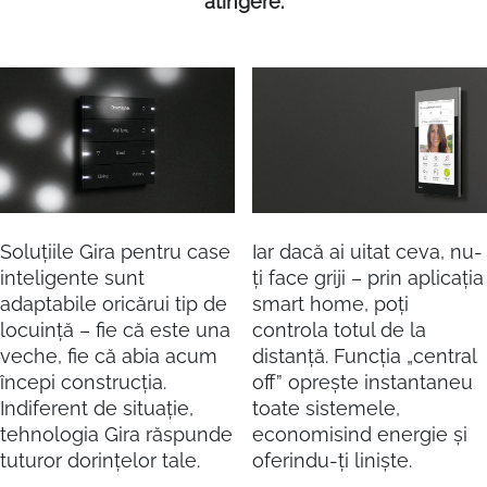
atingere.
Soluțiile Gira pentru case
Iar dacă ai uitat ceva, nu-
inteligente sunt
ți face griji – prin aplicația
adaptabile oricărui tip de
smart home, poți
locuință – fie că este una
controla totul de la
veche, fie că abia acum
distanță. Funcția „central
începi construcția.
off” oprește instantaneu
Indiferent de situație,
toate sistemele,
tehnologia Gira răspunde
economisind energie și
tuturor dorințelor tale.
oferindu-ți liniște.