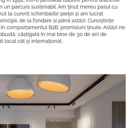
m un parcurs sustenabil. Am ținut mereu pasul cu
t la curent schimbările pieței și am lucrat
incipii, de la fondare și până astăzi. Cunoștințe
e în comportamentul B2B, promisiuni ținute. Astăzi ne
bustă, câștigată în mai bine de 30 de ani de
t local cât și internațional.