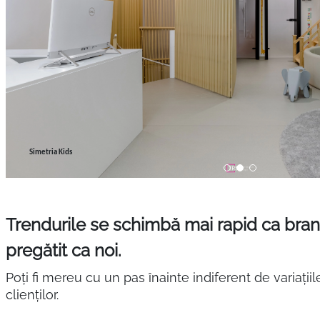
Therme Bucuresti
Simetria Kids
Trendurile se schimbă mai rapid ca brandu
pregătit ca noi.
Poți fi mereu cu un pas înainte indiferent de variațiil
clienților.