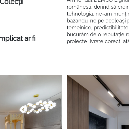
Colecții
românești, dorind să croi
tehnologia, ne-am menținu
bazându-ne pe aceleași pr
temeinice, predictibilitat
bucurăm de o reputație ro
plicat ar fi
proiecte livrate corect, atâ