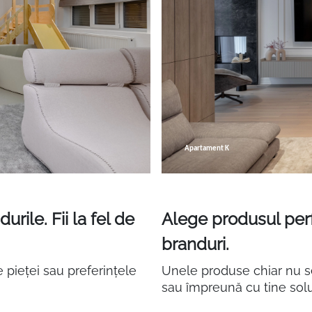
Casino Vatra Dornei
Apartament K
rile. Fii la fel de
Alege produsul perf
branduri.
e pieței sau preferințele
Unele produse chiar nu se
sau împreună cu tine soluț