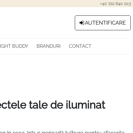
+40 722 640 103
AUTENTIFICARE
LIGHT BUDDY
BRANDURI
CONTACT
ctele tale de iluminat
în 1992, într-o perioadă tulbure pentru afacerile