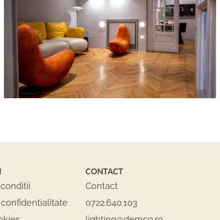
I
CONTACT
conditii
Contact
 confidentialitate
0722.640.103
okies
lighting@demco.ro