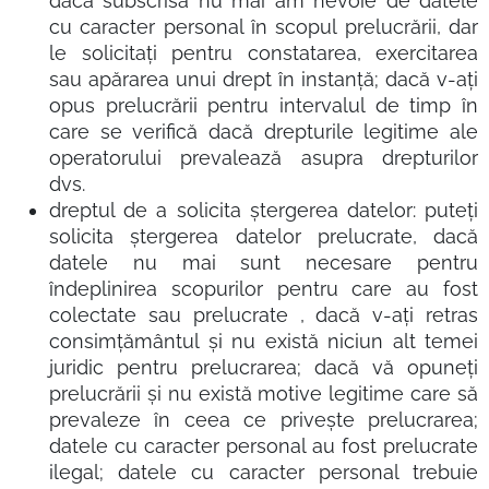
dacă subscrisa nu mai am nevoie de datele
cu caracter personal în scopul prelucrării, dar
le solicitați pentru constatarea, exercitarea
sau apărarea unui drept în instanță; dacă v-ați
opus prelucrării pentru intervalul de timp în
care se verifică dacă drepturile legitime ale
operatorului prevalează asupra drepturilor
dvs.
dreptul de a solicita ștergerea datelor: puteți
solicita ștergerea datelor prelucrate, dacă
datele nu mai sunt necesare pentru
îndeplinirea scopurilor pentru care au fost
colectate sau prelucrate , dacă v-ați retras
consimțământul și nu există niciun alt temei
juridic pentru prelucrarea; dacă vă opuneți
prelucrării și nu există motive legitime care să
prevaleze în ceea ce privește prelucrarea;
datele cu caracter personal au fost prelucrate
ilegal; datele cu caracter personal trebuie