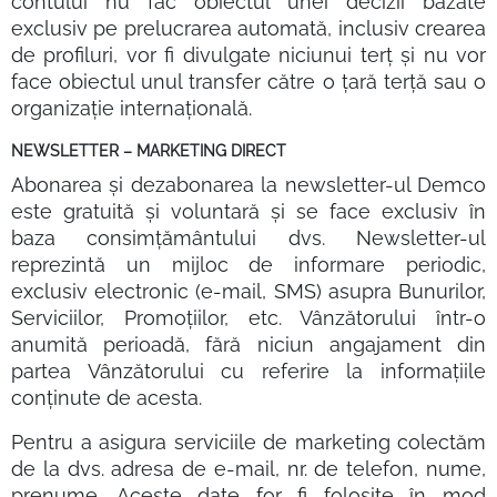
contului nu fac obiectul unei decizii bazate
exclusiv pe prelucrarea automată, inclusiv crearea
de profiluri, vor fi divulgate niciunui terț și nu vor
face obiectul unul transfer către o țară terță sau o
organizație internațională.
NEWSLETTER – MARKETING DIRECT
Abonarea și dezabonarea la newsletter-ul Demco
este gratuită și voluntară și se face exclusiv în
baza consimțământului dvs. Newsletter-ul
reprezintă un mijloc de informare periodic,
exclusiv electronic (e-mail, SMS) asupra Bunurilor,
Serviciilor, Promoțiilor, etc. Vânzătorului într-o
anumită perioadă, fără niciun angajament din
partea Vânzătorului cu referire la informațiile
conținute de acesta.
Pentru a asigura serviciile de marketing colectăm
de la dvs. adresa de e-mail, nr. de telefon, nume,
prenume. Aceste date for fi folosite în mod