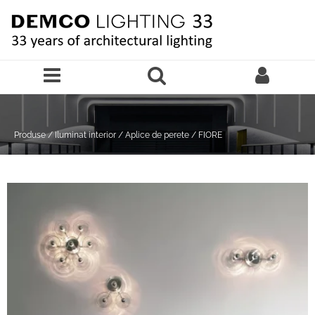
Sari la continutul principal
Produse
/
Iluminat interior
/
Aplice de perete
/
FIORE