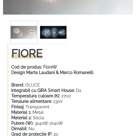
FIORE
Cod de produs:
FioreW
Design Marta Laudani & Marco Romanelli
Brand:
OLUCE
Integrabil cu GIRA Smart House:
Da
Temperatura culoare (K):
2700
Tensiune alimentare:
230V
Finisaj:
Transparent
Material 1:
Metal
Material 2:
Sticla
Putere (W):
3x40W-7x40W
Dimabil:
Nu
Grad de protectie IP:
20