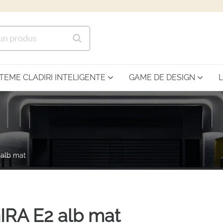
Sari la continutul principal
STEME CLADIRI INTELIGENTE
GAME DE DESIGN
 alb mat
IRA E2 alb mat