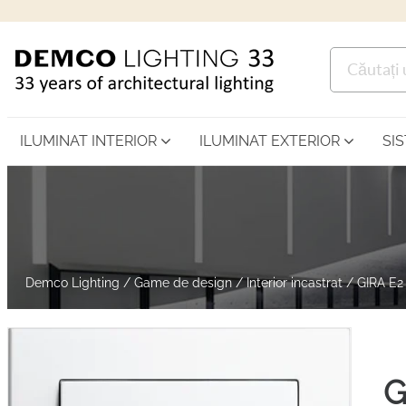
ILUMINAT INTERIOR
ILUMINAT EXTERIOR
SI
Demco Lighting
/
Game de design
/
Interior incastrat
/
GIRA E2
G