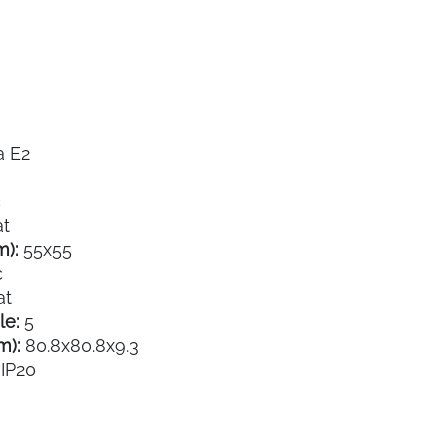
a E2
c
at
m):
55x55
c
at
e:
5
m):
80.8x80.8x9.3
IP20