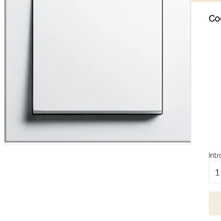
Co
Int