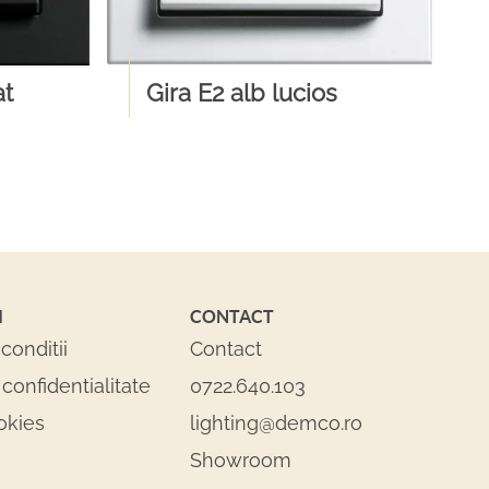
at
Gira E2 alb lucios
I
CONTACT
conditii
Contact
 confidentialitate
0722.640.103
okies
lighting@demco.ro
Showroom