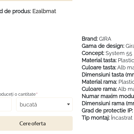
d de produs:
E2albmat
Brand:
GIRA
Gama de design:
Gir
Concept:
System 55
Material tasta:
Plasti
Culoare tasta:
Alb m
Dimensiuni tasta (m
Material rama:
Plasti
Culoare rama:
Alb m
roduceţi o cantitate
*
Numar maxim modul
Dimensiuni rama (m
bucată
Grad de protectie IP:
Tip montaj:
Încastrat
Cere oferta