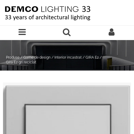
Sari la continutul principal
Produse
/
Game de design
/
Interior incastrat
/
GIRA E2
/
Gira E2 gri reciclat