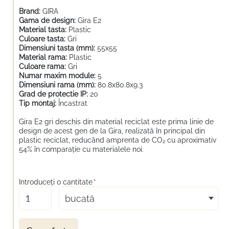
Brand:
GIRA
Gama de design:
Gira E2
Material tasta:
Plastic
Culoare tasta:
Gri
Dimensiuni tasta (mm):
55x55
Material rama:
Plastic
Culoare rama:
Gri
Numar maxim module:
5
Dimensiuni rama (mm):
80.8x80.8x9.3
Grad de protectie IP:
20
Tip montaj:
Încastrat
Gira E2 gri deschis din material reciclat este prima linie de
design de acest gen de la Gira, realizată în principal din
plastic reciclat, reducând amprenta de CO₂ cu aproximativ
54% în comparație cu materialele noi.
Introduceţi o cantitate
*
bucată