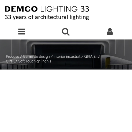
Sari la continutul principal
Produse
/
Game de design
/
Interior incastrat
/
GIRA E3
/
Gira E3 Soft Touch gri închis