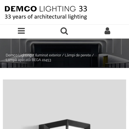
Sari la continutul principal
Demco Lighting
/
Iluminat exterior
/
Lămpi de perete
/
Lampă aplicată BEGA 22453