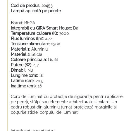
Cod de produs:
22453
Lampă aplicată pe perete
Brand:
BEGA
Integrabil cu GIRA Smart House:
Da
Temperatura culoare (K):
3000
Flux luminos (lm):
422
Tensiune alimentare:
230V
Material 1:
Aluminiu
Material 2:
Sticla
Culoare principala:
Grafit
Putere (W):
4,7
Dimabil:
Nu
Lungime (cm):
16
Latime (cm):
20,5
Inaltime (cm):
16
Corp de iluminat cu protecție de siguranță pentru aplicare
pe pereți, stâlpi sau elemente arhitecturale similare. Un
cadru robust din aluminiu turnat protejează marginile și
colțurile sticlei corpului de iluminat.