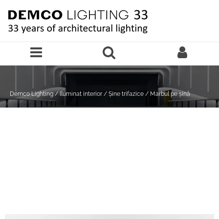
Sari la continutul principal
Demco Lighting
/
Iluminat interior
/
Șine trifazice
/
Marbul pe șină