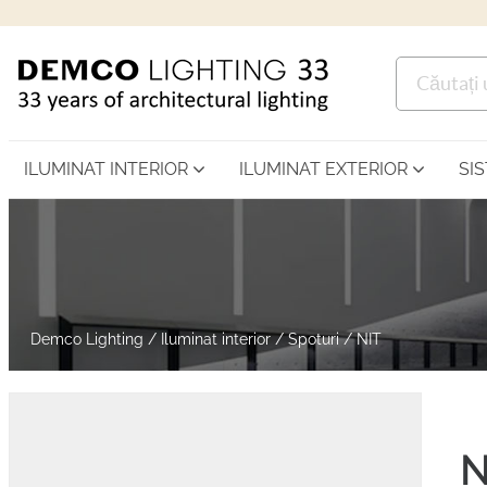
ILUMINAT INTERIOR
ILUMINAT EXTERIOR
SI
Demco Lighting
/
Iluminat interior
/
Spoturi
/
NIT
N