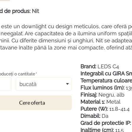
d de produs:
Nit
t este un downlight cu design meticulos, care oferă p
neegalat. Are capacitatea de a ilumina uniform spațiil
inii. Cu diferite dimensiuni și unghiuri, Nit se adaptea
tavane înalte până la zone mai compacte, oferind atât 
Brand:
LEDS C4
Integrabil cu GIRA S
roduceţi o cantitate
*
Temperatura culoare 
bucată
Flux luminos (lm):
13
Finisaj:
Negru, alb
Material 1:
Metal
Cere oferta
Putere (W):
11.8-41.4
Dimabil:
Da
Grad de protectie IP:
Inaltime (cm):
11.5