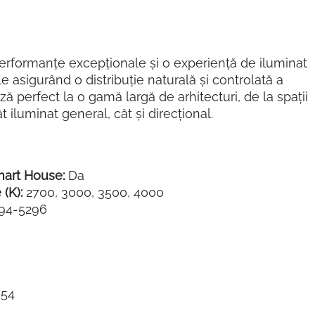
erformanțe excepționale și o experiență de iluminat
e asigurând o distribuție naturală și controlată a
ză perfect la o gamă largă de arhitecturi, de la spații
iluminat general, cât și direcțional.
mart House:
Da
(K):
2700, 3000, 3500, 4000
94-5296
54