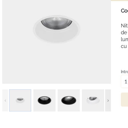
Co
Ni
de 
lum
cu 
Int