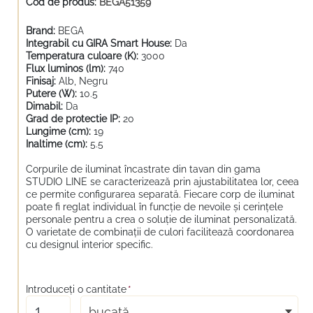
Cod de produs:
BEGA51359
Brand:
BEGA
Integrabil cu GIRA Smart House:
Da
Temperatura culoare (K):
3000
Flux luminos (lm):
740
Finisaj:
Alb, Negru
Putere (W):
10.5
Dimabil:
Da
Grad de protectie IP:
20
Lungime (cm):
19
Inaltime (cm):
5.5
Corpurile de iluminat încastrate din tavan din gama
STUDIO LINE se caracterizează prin ajustabilitatea lor, ceea
ce permite configurarea separată. Fiecare corp de iluminat
poate fi reglat individual în funcție de nevoile și cerințele
personale pentru a crea o soluție de iluminat personalizată.
O varietate de combinații de culori facilitează coordonarea
cu designul interior specific.
Introduceţi o cantitate
*
bucată