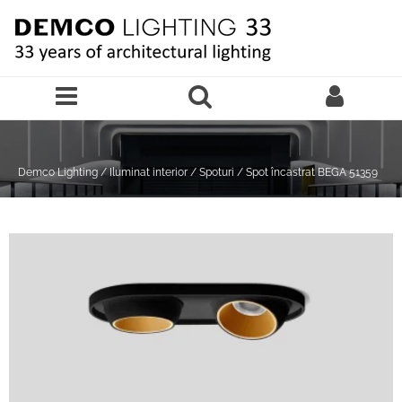
Sari la continutul principal
Demco Lighting
/
Iluminat interior
/
Spoturi
/
Spot încastrat BEGA 51359