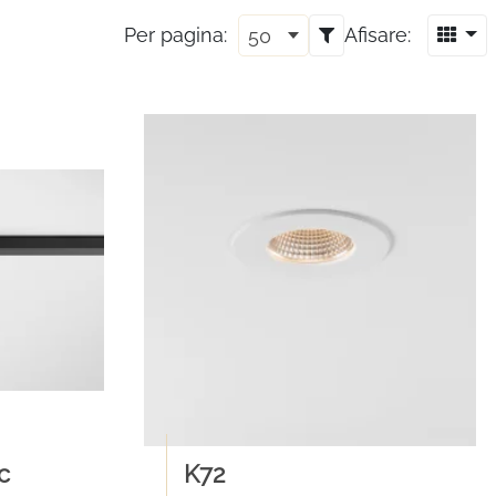
Per pagina:
Afisare:
50
c
K72