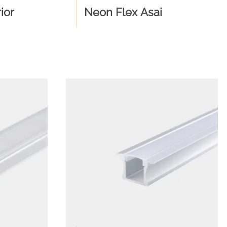
ior
Neon Flex Asai