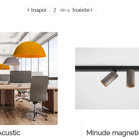
Inapoi
Inainte
din
9
custic
Minude magneti