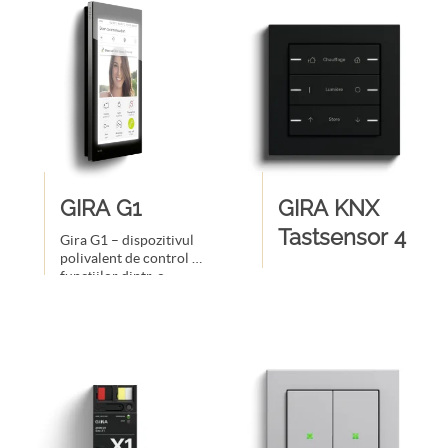
GIRA G1
GIRA KNX
Tastsensor 4
Gira G1 – dispozitivul
polivalent de control al
funcțiilor dintr-o
clădire inteligentă.