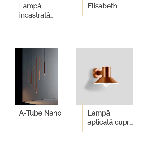
Lampă
Elisabeth
încastrată
BEGA 77163
A-Tube Nano
Lampă
aplicată cupru
31060