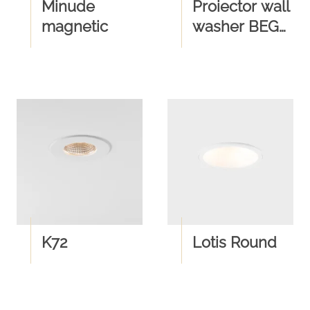
Minude
Proiector wall
magnetic
washer BEGA
84618
K72
Lotis Round