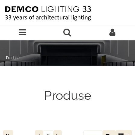
Sari la continutul principal
Produse
Produse