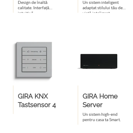
display
jaluzele cu
Design de înaltă
Un sistem inteligent
calitate. Interfață
adaptat stilului tău de
Bluetooth
intuitivă.
viață inteligent
GIRA KNX
GIRA Home
Tastsensor 4
Server
Un sistem high-end
pentru casa ta Smart.