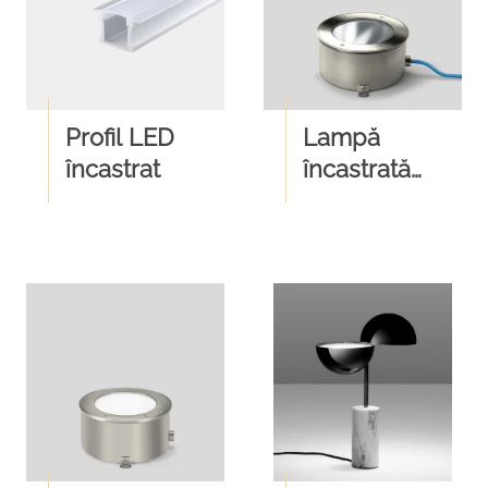
Profil LED
Lampă
încastrat
încastrată
asimetrică
BEGA 77979