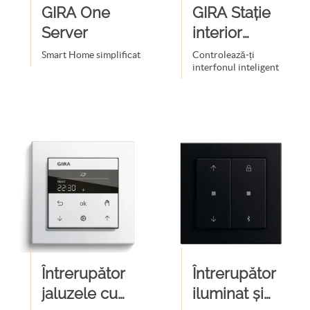
GIRA One
GIRA Stație
Server
interior
aplicată
Smart Home simplificat
Controlează-ți
interfonul inteligent
Întrerupător
Întrerupător
jaluzele cu
iluminat și