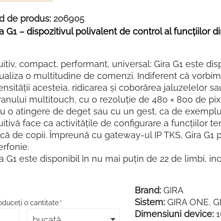
d de produs:
206905
a G1 – dispozitivul polivalent de control al funcțiilor di
uitiv, compact, performant, universal: Gira G1 este disp
zualiza o multitudine de comenzi. Indiferent că vorbim
ensităţii acesteia, ridicarea şi coborârea jaluzelelor s
anului multitouch, cu o rezoluţie de 480 × 800 de pixel
cu o atingere de deget sau cu un gest, ca de exemplu g
uitivă face ca activităţile de configurare a funcţiilor 
că de copii. Împreună cu gateway-ul IP TKS, Gira G1 poa
erfonie.
a G1 este disponibil în nu mai puțin de 22 de limbi, in
Brand:
GIRA
Sistem:
GIRA ONE, G
roduceţi o cantitate
*
Dimensiuni device:
bucată