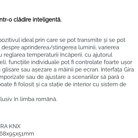
ntr-o clădire inteligentă.
ozitivul ideal prin care se pot transmite și se pot
 despre aprinderea/stingerea luminii, varierea
au reglarea temperaturii încăperii, cu ajutorul
i, funcţiile individuale pot fi controlate foarte ușor
lisare sau aşezare a mâinii pe ecran. Interfaţa Gira
temporizate sau de ajustare a scenariilor să pară o
te fi folosit şi ca staţie de interior cu sistem de
clusiv în limba română.
IRA KNX
168x95x51mm