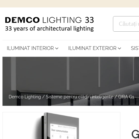
ILUMINAT INTERIOR
ILUMINAT EXTERIOR
SI
Demco Lighting
/
Sisteme pentru clădiri inteligente
/
GIRA G1
G