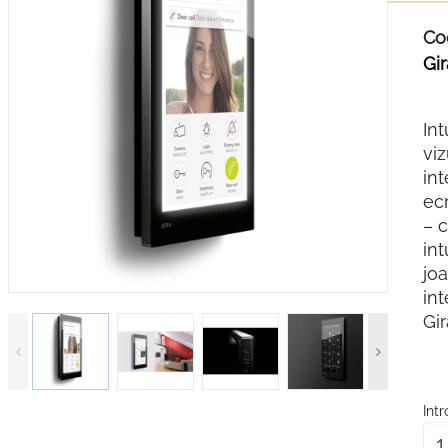
Co
Gir
Int
vi
int
ecr
– 
int
joa
int
Gir
Int