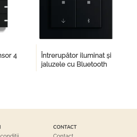
sor 4
Întrerupător iluminat și
jaluzele cu Bluetooth
I
CONTACT
conditii
Contact