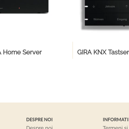
A Home Server
GIRA KNX Tastsen
DESPRE NOI
INFORMATI
Despre noi
Termeni si 