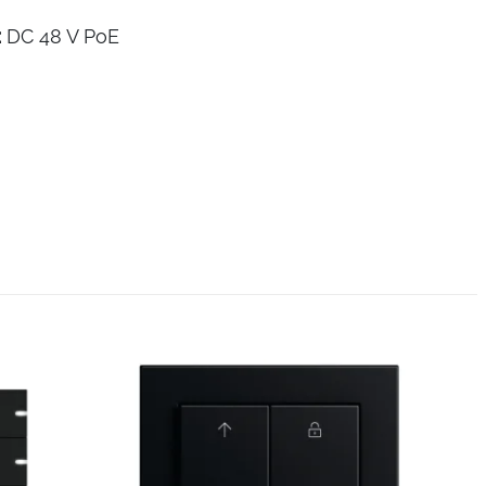
:
DC 48 V PoE