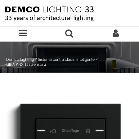
Sari la continutul principal
Demco Lighting
/
Sisteme pentru clădiri inteligente
/
GIRA KNX Tastsensor 4