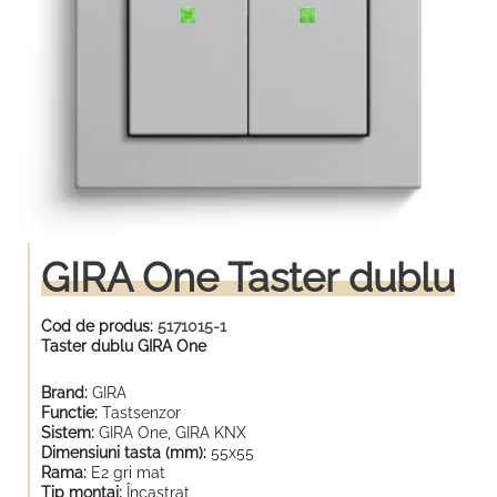
GIRA One Taster dublu
Cod de produs:
5171015-1
Taster dublu GIRA One
Brand:
GIRA
Functie:
Tastsenzor
Sistem:
GIRA One, GIRA KNX
Dimensiuni tasta (mm):
55x55
Rama:
E2 gri mat
Tip montaj:
Încastrat