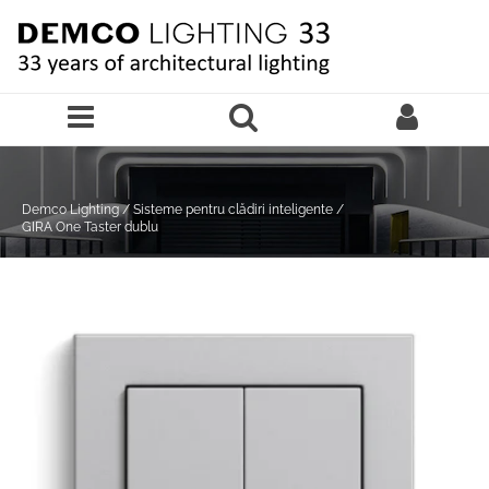
Sari la continutul principal
Demco Lighting
/
Sisteme pentru clădiri inteligente
/
GIRA One Taster dublu