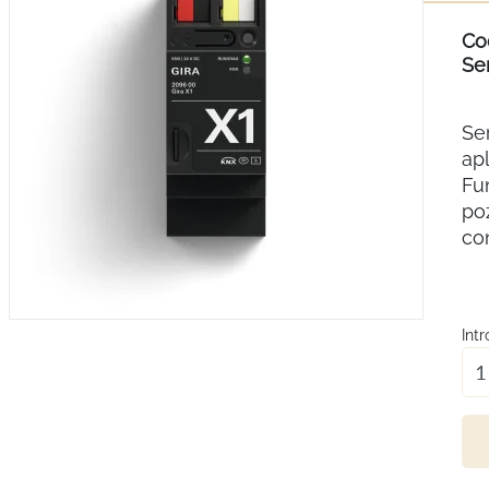
Co
Se
Ser
apl
Fu
poz
con
Int