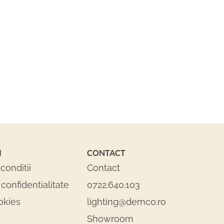
I
CONTACT
conditii
Contact
 confidentialitate
0722.640.103
okies
lighting@demco.ro
Showroom