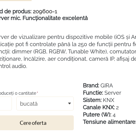
d de produs:
209600-1
rver mic. Funcționalitate excelentă
ver de vizualizare pentru dispozitive mobile (iOS și An
icație pot fi controlate până la 250 de funcții pentru f
ncții: dimmer (RGB, RGBW, Tunable White), comutator, b
iționare, încălzire, aer condiționat, cameră IP, afișaj
trol audio.
Brand:
GIRA
Functie:
Server
roduceţi o cantitate
*
Sistem:
KNX
bucată
Canale KNX:
2
Putere (W):
4
Tensiune alimentare
Cere oferta