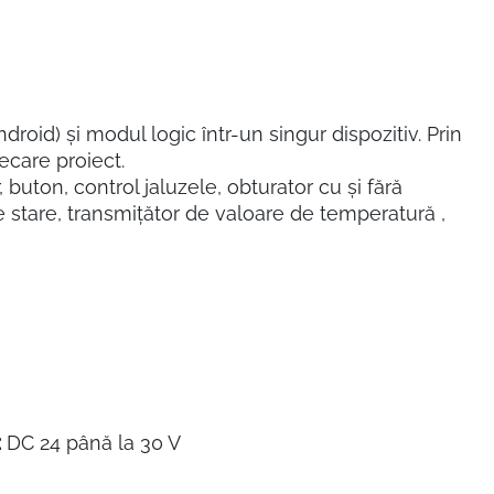
droid) și modul logic într-un singur dispozitiv. Prin
iecare proiect.
uton, control jaluzele, obturator cu și fără
 de stare, transmițător de valoare de temperatură ,
:
DC 24 până la 30 V