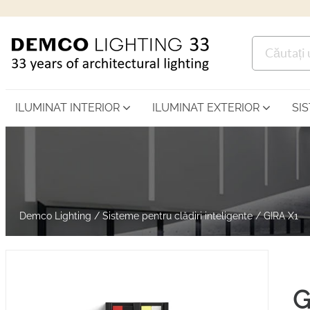
ILUMINAT INTERIOR
ILUMINAT EXTERIOR
SI
Demco Lighting
/
Sisteme pentru clădiri inteligente
/
GIRA X1
G