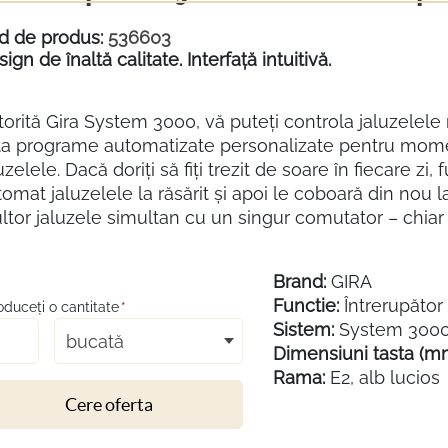
d de produs:
536603
ign de înaltă calitate. Interfață intuitivă.
torită Gira System 3000, vă puteți controla jaluzelel
ta programe automatizate personalizate pentru momente
uzelele. Dacă doriți să fiți trezit de soare în fiecare zi,
omat jaluzelele la răsărit și apoi le coboară din nou 
tor jaluzele simultan cu un singur comutator – chiar ș
Brand:
GIRA
Functie:
Întrerupător 
roduceţi o cantitate
*
Sistem:
System 300
bucată
Dimensiuni tasta (m
Rama:
E2, alb lucios
Cere oferta