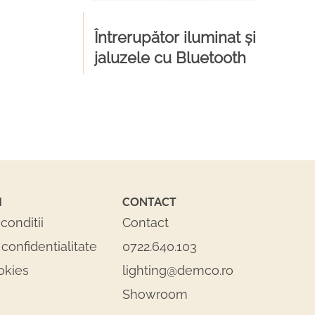
Întrerupător iluminat și
jaluzele cu Bluetooth
I
CONTACT
conditii
Contact
 confidentialitate
0722.640.103
okies
lighting@demco.ro
Showroom