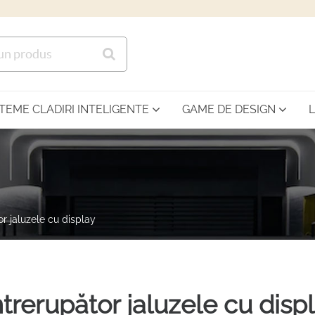
Sari la continutul principal
STEME CLADIRI INTELIGENTE
GAME DE DESIGN
or jaluzele cu display
ntrerupător jaluzele cu disp