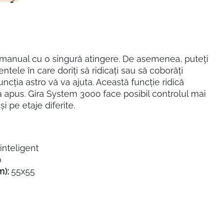
e manual cu o singură atingere. De asemenea, puteți
le în care doriți să ridicați sau să coborâți
 funcția astro vă va ajuta. Această funcție ridică
la apus. Gira System 3000 face posibil controlul mai
i pe etaje diferite.
inteligent
0
m):
55x55