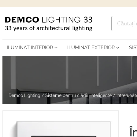
ILUMINAT INTERIOR
ILUMINAT EXTERIOR
SI
Demco Lighting
/
Sisteme pentru clădiri inteligente
/
Întrerupăt
Î