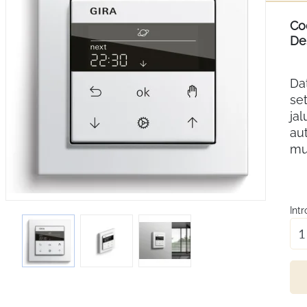
Co
Des
Da
se
jal
aut
mul
Int