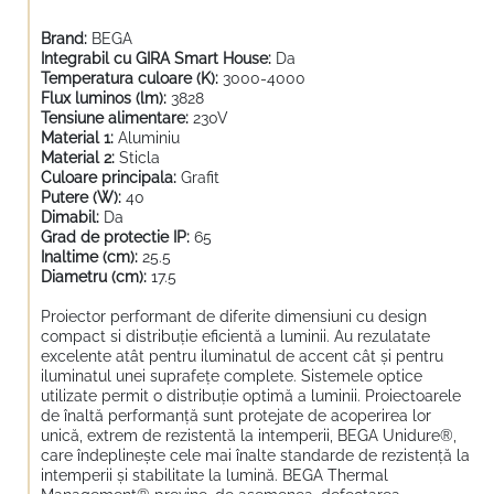
Brand:
BEGA
Integrabil cu GIRA Smart House:
Da
Temperatura culoare (K):
3000-4000
Flux luminos (lm):
3828
Tensiune alimentare:
230V
Material 1:
Aluminiu
Material 2:
Sticla
Culoare principala:
Grafit
Putere (W):
40
Dimabil:
Da
Grad de protectie IP:
65
Inaltime (cm):
25.5
Diametru (cm):
17.5
Proiector performant de diferite dimensiuni cu design
compact si distribuție eficientă a luminii. Au rezulatate
excelente atât pentru iluminatul de accent cât și pentru
iluminatul unei suprafețe complete. Sistemele optice
utilizate permit o distribuție optimă a luminii. Proiectoarele
de înaltă performanță sunt protejate de acoperirea lor
unică, extrem de rezistentă la intemperii, BEGA Unidure®,
care îndeplinește cele mai înalte standarde de rezistență la
intemperii și stabilitate la lumină. BEGA Thermal