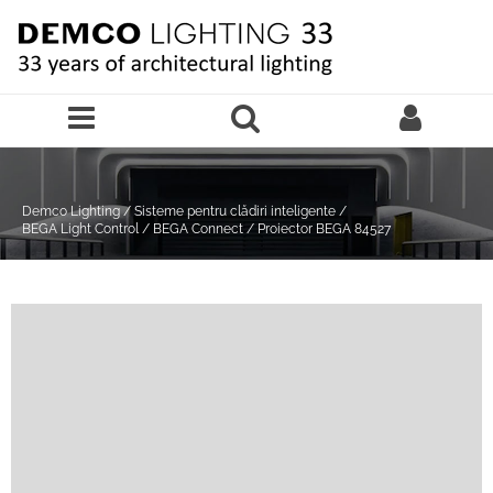
Sari la continutul principal
Demco Lighting
/
Sisteme pentru clădiri inteligente
/
BEGA Light Control
/
BEGA Connect
/
Proiector BEGA 84527