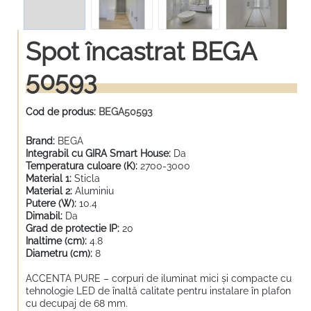
Spot încastrat BEGA
50593
Cod de produs:
BEGA50593
Brand:
BEGA
Integrabil cu GIRA Smart House:
Da
Temperatura culoare (K):
2700-3000
Material 1:
Sticla
Material 2:
Aluminiu
Putere (W):
10.4
Dimabil:
Da
Grad de protectie IP:
20
Inaltime (cm):
4.8
Diametru (cm):
8
ACCENTA PURE – corpuri de iluminat mici și compacte cu
tehnologie LED de înaltă calitate pentru instalare în plafon
cu decupaj de 68 mm.