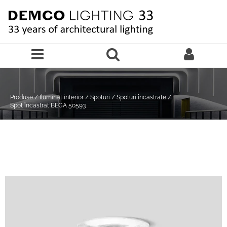
Sari la continutul principal
Produse
/
Iluminat interior
/
Spoturi
/
Spoturi încastrate
/
Spot încastrat BEGA 50593