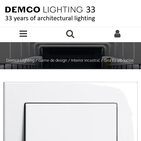
Sari la continutul principal
Demco Lighting
/
Game de design
/
Interior incastrat
/
Gira E2 alb lucios