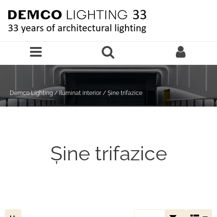
Sari la continutul principal
Demco Lighting
/
Iluminat interior
/
Șine trifazice
Șine trifazice